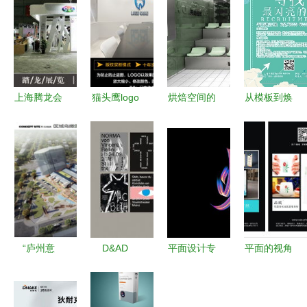
上海腾龙会
猫头鹰logo
烘焙空间的
从模板到焕
展服务社
标志品牌标
全新变化
新 解锁高
以设计与匠
识设计全攻
消费体验重
效设计的无
心，点亮每
略 从创意
塑购物场景
限可能
一次品牌亮
到商业应用
的面包店设
相
计之道
“庐州意
D&AD
平面设计专
平面的视角
库”项目正
2017 获奖
业主要学习
平面设计的
式落户庐阳
作品公布
内容及设计
本质与艺术