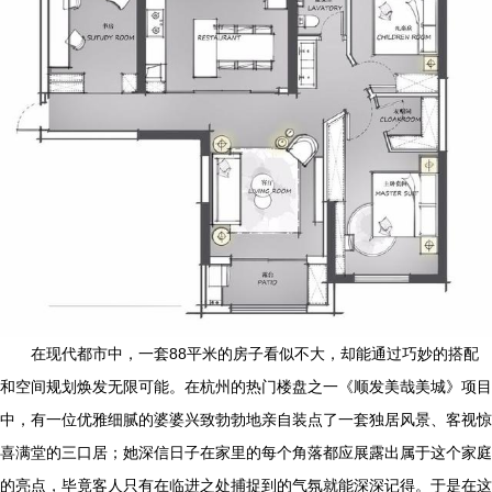
在现代都市中，一套88平米的房子看似不大，却能通过巧妙的搭配
和空间规划焕发无限可能。在杭州的热门楼盘之一《顺发美哉美城》项目
中，有一位优雅细腻的婆婆兴致勃勃地亲自装点了一套独居风景、客视惊
喜满堂的三口居；她深信日子在家里的每个角落都应展露出属于这个家庭
的亮点，毕竟客人只有在临进之处捕捉到的气氛就能深深记得。于是在这