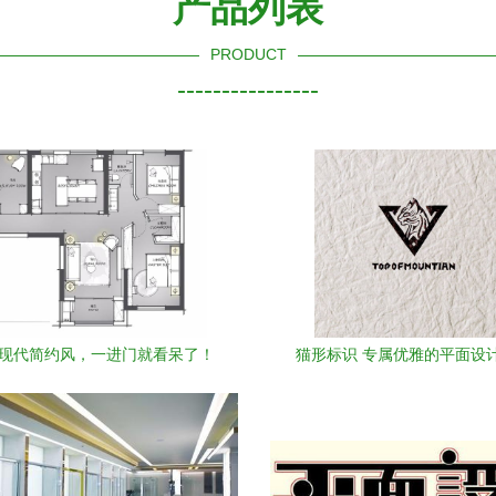
产品列表
PRODUCT
----------------
米现代简约风，一进门就看呆了！
猫形标识 专属优雅的平面设
—顺发美哉美城装修案例篇