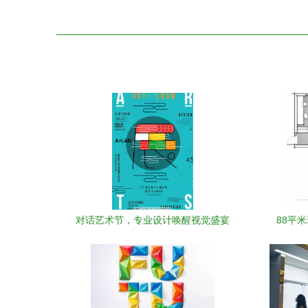
对话艺术节，专业设计唤醒视觉盛宴
88平
—