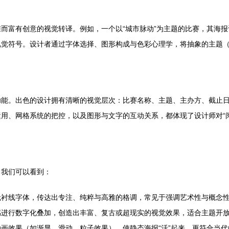
而富有创意的视觉转译。例如，一个以“城市脉动”为主题的比赛，其海
符号。设计者通过字体选择、图形构成与色彩心理学，将抽象的主题（如“
功能。出色的设计拥有清晰的视觉层次：比赛名称、主题、主办方、截止
用、网格系统的把控，以及图形与文字的互动关系，都体现了设计师对“
。我们可以看到：
无衬线字体，传达出专注、纯粹与高雅的格调，常见于强调艺术性与概念
感进行数字化叠加，创造出丰富、复古或超现实的视觉效果，适合主题开
画效果（如渐显、滑动、粒子效果），使静态海报“活”起来，更符合当